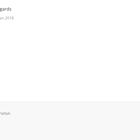
gards
an 2018
runur.