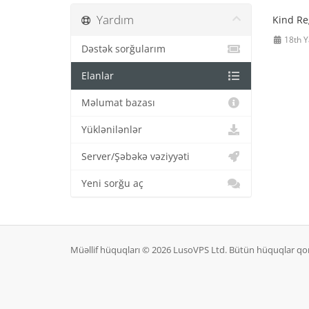
Yardım
Kind Re
18th Y
Dəstək sorğularım
Elanlar
Məlumat bazası
Yüklənilənlər
Server/Şəbəkə vəziyyəti
Yeni sorğu aç
Müəllif hüquqları © 2026 LusoVPS Ltd. Bütün hüquqlar qo