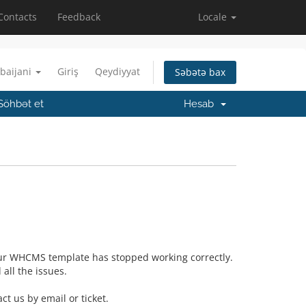
Contacts
Feedback
Locale
baijani
Giriş
Qeydiyyat
Səbətə bax
Söhbət et
Hesab
our WHCMS template has stopped working correctly.
all the issues.
t us by email or ticket.