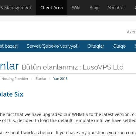
PS Management
Client Area
Wiki
Blog
About us
Azer
t bazası
Server/Şəbəkə vəziyyəti
Ortaqlar
Əlaqə
nlar
Bütün elanlarımız : LusoVPS Ltd
n Hosting Provider
Elanlar
Yan 2018
late Six
the fact that we have upgraded our WHMCS to the latest version, 
of this, decided to load the default Template until we have settled 
ice should work as before. If you have any questions you can contac