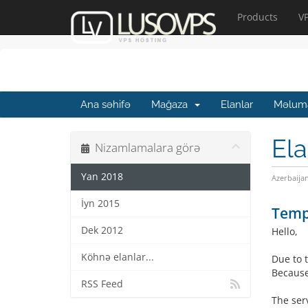
Products
V
Ana səhifə
Mağaza
Elanlar
Məluma
Ela
Nizamlamalara görə
Yan 2018
Azerbaija
İyn 2015
Temp
Dek 2012
Hello,
Köhnə elanlar...
Due to 
Because 
RSS Feed
The serv