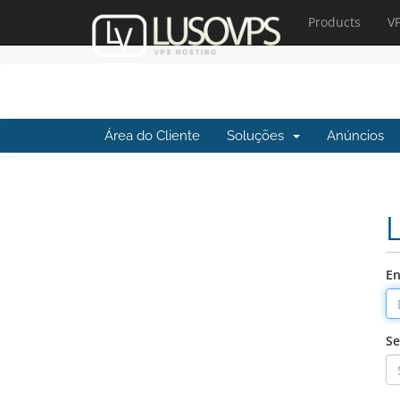
Products
V
Área do Cliente
Soluções
Anúncios
En
Se