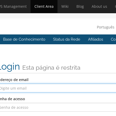
PS Management
Client Area
Wiki
Blog
About us
Português
Base de Conhecimento
Status da Rede
Afiliados
Co
Login
Esta página é restrita
dereço de email
nha de acesso