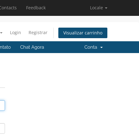
Contacts
Feedback
Locale
Login
Registrar
Visualizar carrinho
ntato
Chat Agora
Conta