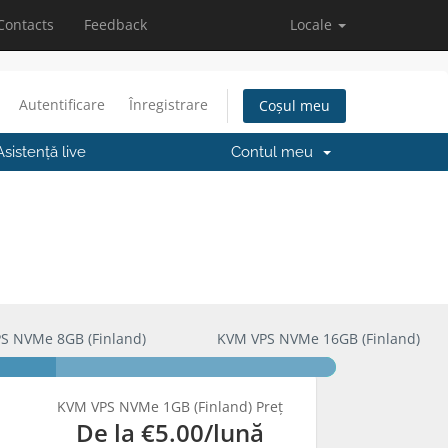
Contacts
Feedback
Locale
Autentificare
Înregistrare
Coșul meu
Asistență live
Contul meu
S NVMe 8GB (Finland)
KVM VPS NVMe 16GB (Finland)
KVM VPS NVMe 1GB (Finland) Preț
De la
€5.00
/lună