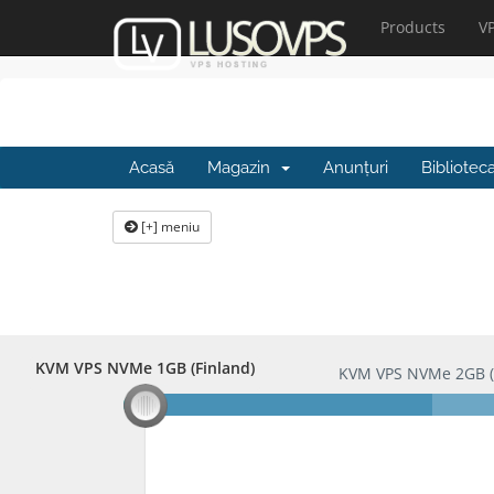
Products
V
Acasă
Magazin
Anunțuri
Bibliotec
[+] meniu
KVM VPS NVMe 1GB (Finland)
KVM VPS NVMe 1GB (Finland)
KVM VPS NVMe 2GB (