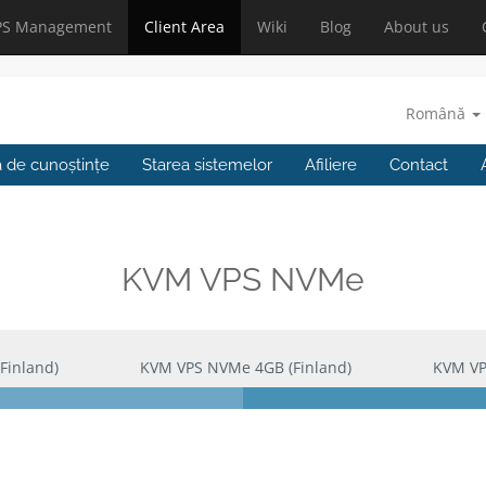
PS Management
Client Area
Wiki
Blog
About us
Română
a de cunoștințe
Starea sistemelor
Afiliere
Contact
KVM VPS NVMe
Finland)
KVM VPS NVMe 4GB (Finland)
KVM VP