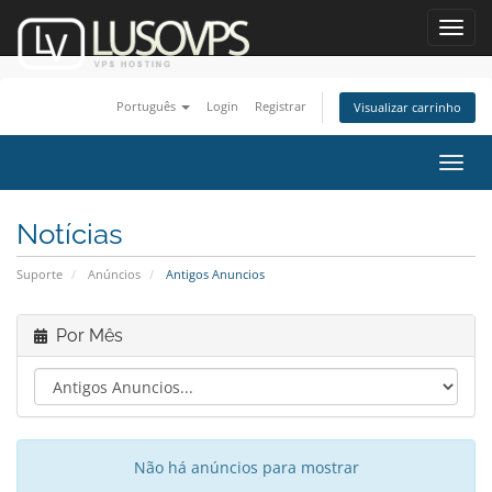
Toggl
navig
Português
Login
Registrar
Visualizar carrinho
Alter
nave
Notícias
Suporte
Anúncios
Antigos Anuncios
Por Mês
Não há anúncios para mostrar