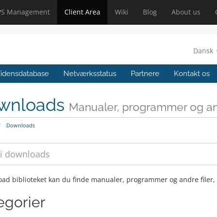
PS Management
Client Area
Wiki
Blog
About us
Dansk
idensdatabase
Netværksstatus
Partnere
Kontakt os
wnloads
Manualer, programmer og and
Downloads
oad biblioteket kan du finde manualer, programmer og andre filer,
egorier