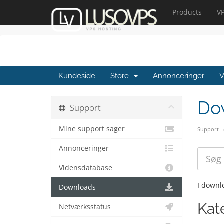
Products
V
Kundeside
Store
Annonceringer
V
Do
Support
Mine support sager
Support
Annonceringer
Vidensdatabase
I downl
Downloads
Kat
Netværksstatus