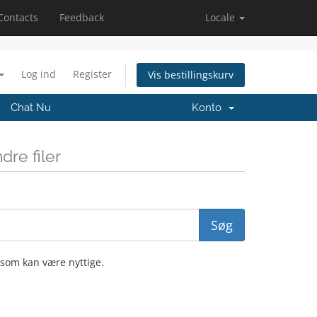
Contacts
Feedback
Locale
Log ind
Register
Vis bestillingskurv
Chat Nu
Konto
re filer
 som kan være nyttige.