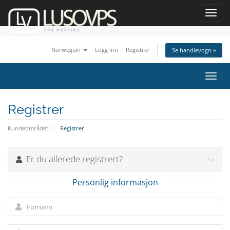
Toggl
navig
Norwegian
Logg inn
Registrer
Se handlevogn »
Bytt
navig
Registrer
Kundeområdet
Registrer
Er du allerede registrert?
Personlig informasjon