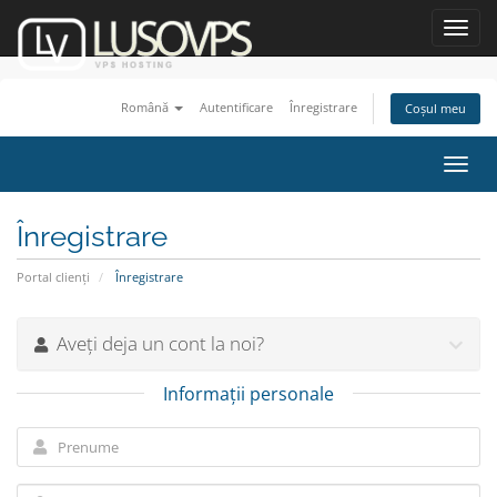
Toggl
navig
Română
Autentificare
Înregistrare
Coșul meu
Navi
Toggl
Înregistrare
Portal clienți
Înregistrare
Aveți deja un cont la noi?
Informații personale