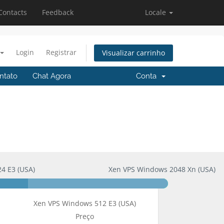
Contacts
Feedback
Locale
Login
Registrar
Visualizar carrinho
ntato
Chat Agora
Conta
4 E3 (USA)
Xen VPS Windows 2048 Xn (USA)
Xen VPS Windows 512 E3 (USA)
Preço