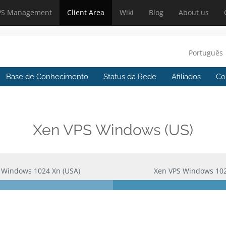
PS Management
Client Area
Wiki
Blog
About us
Português
Base de Conhecimento
Status da Rede
Afiliados
Co
Xen VPS Windows (US)
 Windows 1024 Xn (USA)
Xen VPS Windows 102