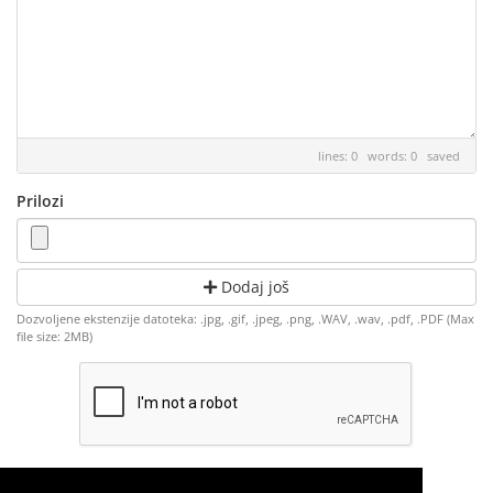
lines: 0 words: 0
saved
Prilozi
Dodaj još
Dozvoljene ekstenzije datoteka: .jpg, .gif, .jpeg, .png, .WAV, .wav, .pdf, .PDF (Max
file size: 2MB)