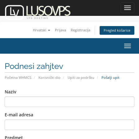
Toggl
navig
Hrvatski
Prijava
Registtracija
Pregled košarice
Toggl
navig
Podnesi zahjtev
Početna WHMCS
Korisnički dio
Upiti za podršku
Pošalji upit
Naziv
E-mail adresa
Predmet