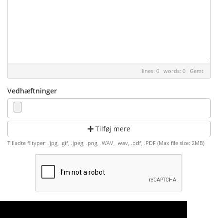
lines: 0 words: 0
Gemt
Vedhæftninger
Tilføj mere
Tilladte filtyper: .jpg, .gif, .jpeg, .png, .WAV, .wav, .pdf, .PDF (Max file size: 2MB)
Annuller