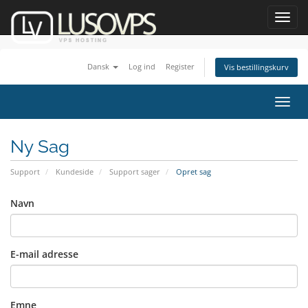
Toggl
navig
Dansk
Log ind
Register
Vis bestillingskurv
Toggl
navig
Ny Sag
Support
Kundeside
Support sager
Opret sag
Navn
E-mail adresse
Emne