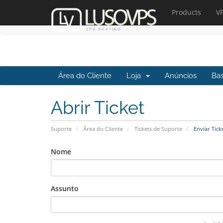
Products
V
Área do Cliente
Loja
Anúncios
Ba
Abrir Ticket
Suporte
Área do Cliente
Tickets de Suporte
Enviar Tick
Nome
Assunto