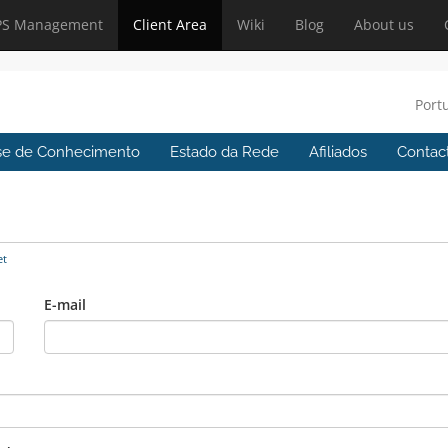
PS Management
Client Area
Wiki
Blog
About us
Port
se de Conhecimento
Estado da Rede
Afiliados
Contac
et
E-mail