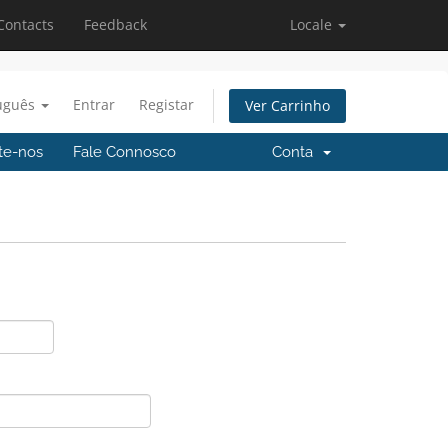
Contacts
Feedback
Locale
uguês
Entrar
Registar
Ver Carrinho
te-nos
Fale Connosco
Conta